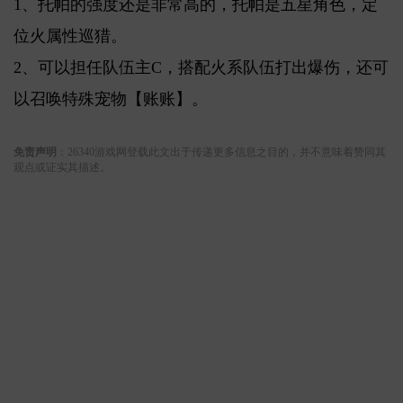
1、托帕的强度还是非常高的，托帕是五星角色，定
位火属性巡猎。
2、可以担任队伍主C，搭配火系队伍打出爆伤，还可
以召唤特殊宠物【账账】。
关键词:
免责声明
：26340游戏网登载此文出于传递更多信息之目的，并不意味着赞同其
观点或证实其描述。