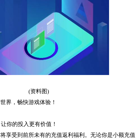
(资料图)
国世界，畅快游戏体验！
崩坏星穹铁道最初和最终的自由成就怎么获得
云顶之弈s7龙之秘宝机制介绍
级，让你的投入更有价值！
你将享受到前所未有的充值返利福利。无论你是小额充值