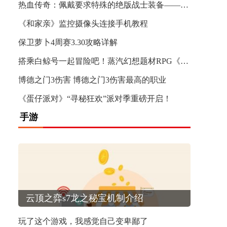
热血传奇：佩戴要求特殊的绝版战士装备——天之黑铁头盔
《和家亲》监控摄像头连接手机教程
保卫萝卜4周赛3.30攻略详解
搭乘白鲸号一起冒险吧！蒸汽幻想题材RPG《空之要塞：启航》事前预约抽双人机票
博德之门3伤害 博德之门3伤害最高的职业
《蛋仔派对》“寻秘狂欢”派对季重磅开启！
手游
玩了这个游戏，我感觉自己变卑鄙了
玩了这个游戏，我感觉自己变卑鄙了