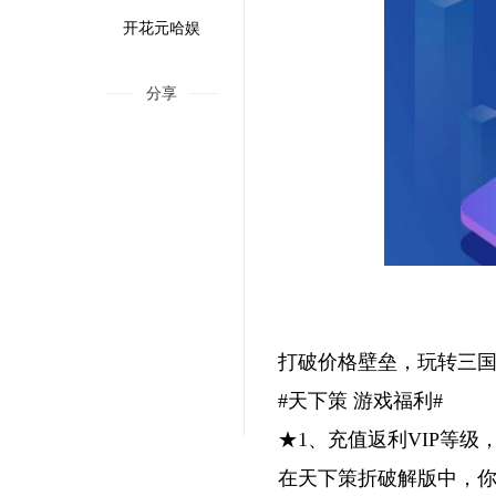
开花元哈娱
分享
打破价格壁垒，玩转三
#天下策 游戏福利#
个游戏，我感觉自己变卑鄙了
★1、充值返利VIP等
在天下策折破解版中，