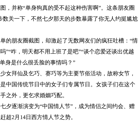
图，并称“单身狗真的受不起这种伤害啊”。这条朋友圈
步数关一下，不然七夕那天的步数暴露了你无人约挺尴尬
单的朋友圈截图，却激起了无数网友们的疯狂吐槽：“情
吗”“咋，明天都不用上班了是吧”“谈个恋爱还谈出优越
“单身是什么很丢脸的事情吗？”
以少女拜仙及乞巧、赛巧等为主要节俗活动，故称女节，
它是中国传统节日中的女子们专属节日。女孩子们在这个
巧手之外，更乞求婚姻巧配。
七夕逐渐演变为“中国情人节”，成为情侣之间约会、赠
赶超2月14日西方情人节之势。
王者荣耀哪吒夏日皮肤多久能拿到，怎么快速获得