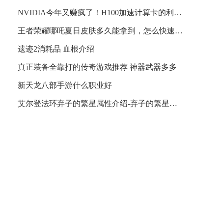
NVIDIA今年又赚疯了！H100加速计算卡的利润高达1000%
王者荣耀哪吒夏日皮肤多久能拿到，怎么快速获得
遗迹2消耗品 血根介绍
真正装备全靠打的传奇游戏推荐 神器武器多多
新天龙八部手游什么职业好
艾尔登法环弃子的繁星属性介绍-弃子的繁星怎么样