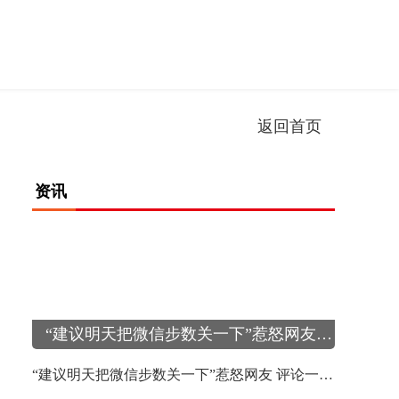
返回首页
资讯
“建议明天把微信步数关一下”惹怒网友 评论一边倒
崩坏星穹铁道托帕强度高吗 托帕抽取推荐
“建议明天把微信步数关一下”惹怒网友 评论一边倒