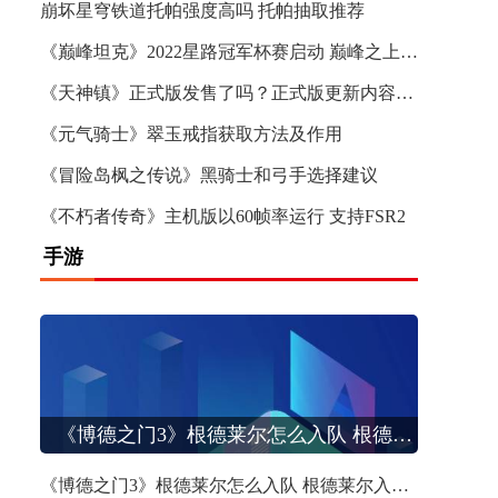
崩坏星穹铁道托帕强度高吗 托帕抽取推荐
《巅峰坦克》2022星路冠军杯赛启动 巅峰之上热血再燃
《天神镇》正式版发售了吗？正式版更新内容介绍
《元气骑士》翠玉戒指获取方法及作用
《冒险岛枫之传说》黑骑士和弓手选择建议
《不朽者传奇》主机版以60帧率运行 支持FSR2
手游
《博德之门3》根德莱尔怎么入队 根德莱尔入队方法详情
NVIDIA今年又赚疯了！H100加速计算卡的利润高达1000%
《博德之门3》根德莱尔怎么入队 根德莱尔入队方法详情