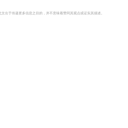
登载此文出于传递更多信息之目的，并不意味着赞同其观点或证实其描述。