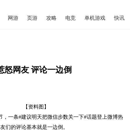
网游
页游
攻略
电竞
单机游戏
快讯
惹怒网友 评论一边倒
【资料图】
《巅峰坦克》2022星路冠军杯赛启动 巅峰之上热血再燃
夕节，一条#建议明天把微信步数关一下#话题登上微博热
网友们的评论基本就是一边倒。